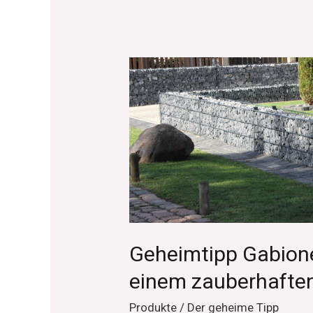
Geheimtipp
Gabionensteine:
Der
Schlüssel
zu
einem
zauberhaften
Garten
Geheimtipp Gabione
einem zauberhafte
Produkte
/
Der geheime Tipp