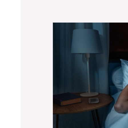
Komfortables
Schlafen:
Entdecken
Sie
Produkte
für
erholsame
Nächte