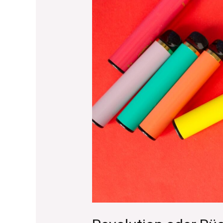
Revolution
oder
Rückschritt?
Die
Einweg-
E-
Zigarette
im
Test