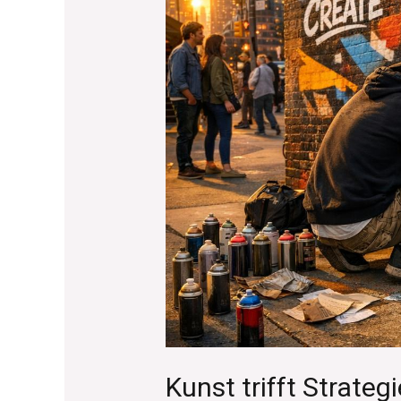
Dekoration
ist
Kunst trifft Strate