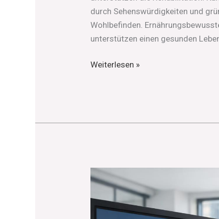
durch Sehenswürdigkeiten und grü
Wohlbefinden. Ernährungsbewusste
unterstützen einen gesunden Lebens
Weiterlesen »
Mehr
Zeit
für
den