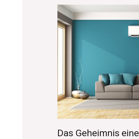
Das
Geheimnis
einer
guten
Klimaanlage
Das Geheimnis eine