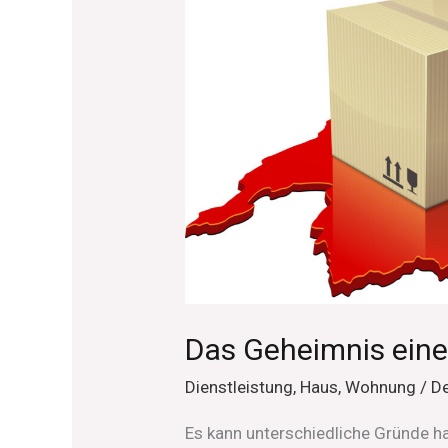
Das
Geheimnis
eines
reibungslosen
Umzugs
Das Geheimnis ein
Dienstleistung
,
Haus
,
Wohnung
/
De
Es kann unterschiedliche Gründe h