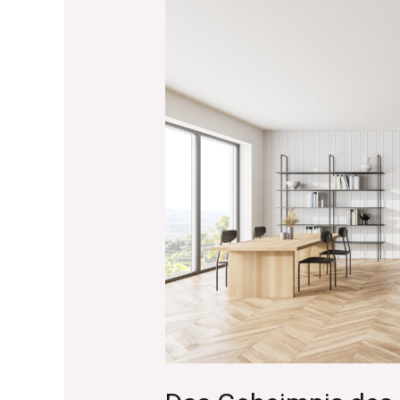
Das
Geheimnis
des
Parkettbodens