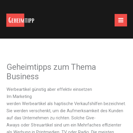
Zum
Inhalt
springen
Geheimtipps zum Thema
Business
Werbeartikel günstig aber effektiv einsetzen
Im Marketing
werden Werbeartikel als haptische Verkaufshilfen bezeichnet.
Sie werden verschenkt, um die Aufmerksamkeit des Kunden
auf das Unternehmen zu richten. Solche Give-
Aways oder Streuartikel sind um ein Mehrfaches effizienter
als Werbung in Printmedien, TV oder Radio. Die meisten