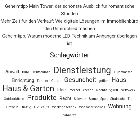
Geheimtipp Main Tower: der schönste Ausblick für romantische
Stunden
Mehr Zeit für den Verkauf: Wie digitale Lösungen im Immobilienbüro
den Unterschied machen
Geheimtipp: Warum moderne LED-Technik am Anhänger überlegen
ist
Schlagwörter
Dienstleistung
Anwalt
Büro
Deutschland
E-Commerce
Gesundheit
Haus
Einrichtung
Fenster
Garten
grillen
Haus & Garten
Idee
Internet
kochen
Nachhaltigkeit
Netzwerk
Produkte
Recht
Outdoorküche
Schweiz
Sonne
Sport
Strafrecht
Tier
Wohnung
Umwelt
Umzug
UV Schutz
Werbegeschenk
Wohnaccessoires
Zahnarzt