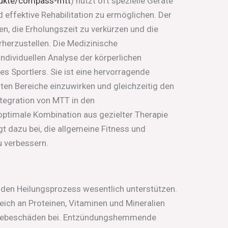
ukte/compass-mtt
) nutzt oft spezielle Geräte
 effektive Rehabilitation zu ermöglichen. Der
n, die Erholungszeit zu verkürzen und die
rherzustellen. Die Medizinische
 individuellen Analyse der körperlichen
s Sportlers. Sie ist eine hervorragende
zten Bereiche einzuwirken und gleichzeitig den
ntegration von MTT in den
 optimale Kombination aus gezielter Therapie
gt dazu bei, die allgemeine Fitness und
u verbessern.
den Heilungsprozess wesentlich unterstützen.
reich an Proteinen, Vitaminen und Mineralien
Gewebeschäden bei. Entzündungshemmende