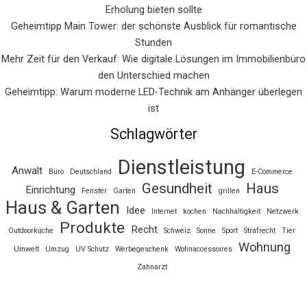
Erholung bieten sollte
Geheimtipp Main Tower: der schönste Ausblick für romantische
Stunden
Mehr Zeit für den Verkauf: Wie digitale Lösungen im Immobilienbüro
den Unterschied machen
Geheimtipp: Warum moderne LED-Technik am Anhänger überlegen
ist
Schlagwörter
Dienstleistung
Anwalt
Büro
Deutschland
E-Commerce
Gesundheit
Haus
Einrichtung
Fenster
Garten
grillen
Haus & Garten
Idee
Internet
kochen
Nachhaltigkeit
Netzwerk
Produkte
Recht
Outdoorküche
Schweiz
Sonne
Sport
Strafrecht
Tier
Wohnung
Umwelt
Umzug
UV Schutz
Werbegeschenk
Wohnaccessoires
Zahnarzt